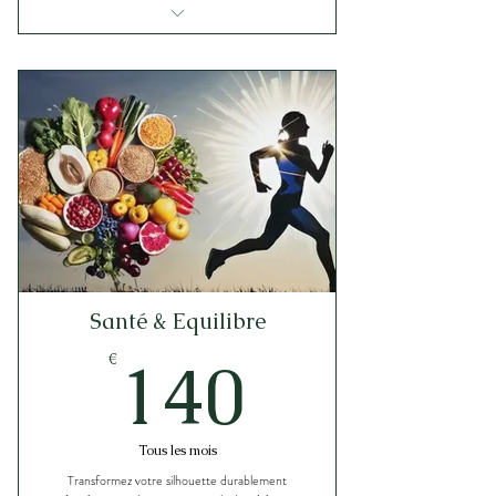
Consolider vos résultats
Rééquilibrer progressivement votre
métabolisme
Maintenir vos performances
Ancrer définitivement vos nouvelles
habitudes
Vous rendre totalement autonome
Santé & Equilibre
140€
140
€
Tous les mois
Transformez votre silhouette durablement