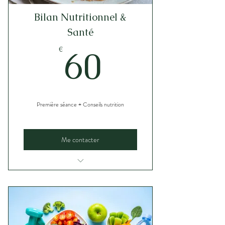
Bilan Nutritionnel &
Santé
60€
60
€
Première séance + Conseils nutrition
Me contacter
Questionnaire et analyse de votre
mode de vie
Analyse complète de votre équilibre
nutritionnel & sportif
Plan d’action pour atteindre vos