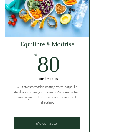
objectifs
Conseils nutrition & santé
personnalisés
Mise en place du programme
personnalisé
Equilibre & Maîtrise
80€
80
€
Tous les mois
« La transformation change votre corps. La
stabilisation change votre vie » Vous avez atteint
votre objectif. Il est maintenant temps de le
sécuriser.
Me contacter