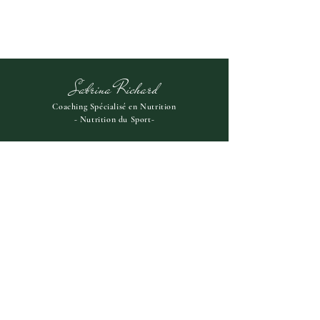
Sabrina Richard
Coaching Spécialisé en Nutrition
- Nutrition du Sport-
SEP NUTRITION
Termes et Conditions
Mentions légales
Politique de cookies
Mentions légales
© 2026 par Sabrina Richard. Créé
avec
Wix.com