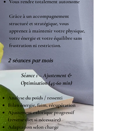
Vous rendre totalement autonome
Grâce à un accompagnement
structuré et stratégique, vous
apprenez à maintenir votre physique,
votre énergie et votre équilibre sans
frustration ni restriction.
2 séances par mois
Séance 1 – Ajustement &
Optimisation (45-60 min)
Analyse du poids / ressenti
Bilan énergie, faim, récupération
Ajustement calorique progressif
(reverse diet si nécessaire)
Adaptation selon charge