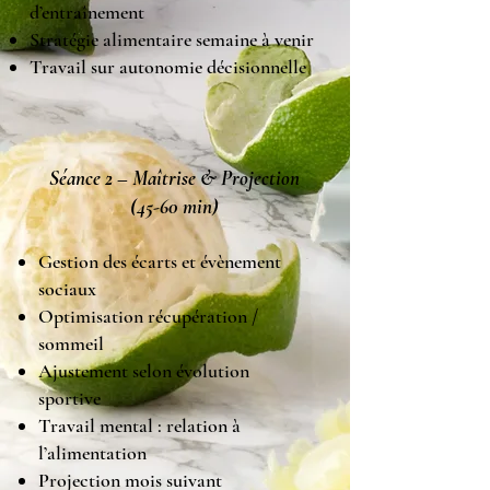
d’entraînement
Stratégie alimentaire semaine à venir
Travail sur autonomie décisionnelle
Séance 2 – Maîtrise & Projection
(45-60 min)
Gestion des écarts et évènement
sociaux
Optimisation récupération /
sommeil
Ajustement selon évolution
sportive
Travail mental : relation à
l’alimentation
Projection mois suivant