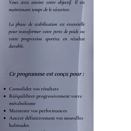
Vous avez atteint votre objectif. Il est
maintenant temps de le sécuriser.
La phase de stabilisation est essentielle
pour transformer votre perte de poids ou
votre progression sportive en résultat
durable.
Ce programme est conçu pour :
Consolider vos résultats
Rééquilibrer progressivement votre
métabolisme
Maintenir vos performances
Ancrer définitivement vos nouvelles
habitudes